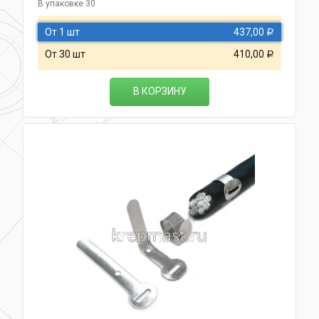
В упаковке 30
От 1 шт
437,00
Р
От 30 шт
410,00
Р
В КОРЗИНУ