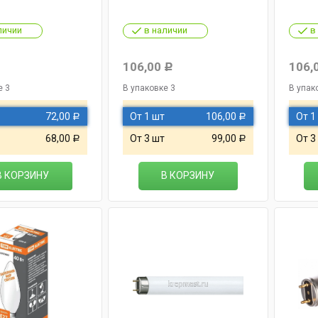
личии
в наличии
в
106,00
106,
Р
Р
е 3
В упаковке 3
В упак
72,00
От 1 шт
106,00
От 1
Р
Р
68,00
От 3 шт
99,00
От 3
Р
Р
В КОРЗИНУ
В КОРЗИНУ