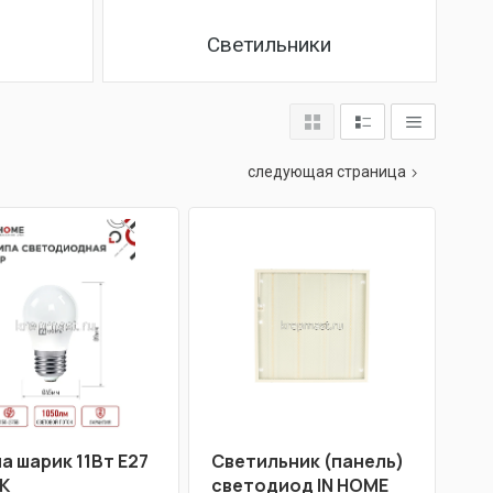
Светильники
следующая страница
а шарик 11Вт Е27
Светильник (панель)
К
светодиод IN HOME