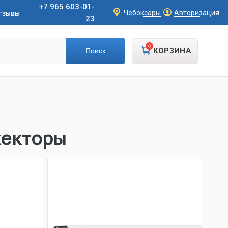
+7 965 603-01-
тзывы
Чебоксары
Авторизация
23
0
КОРЗИНА
жекторы