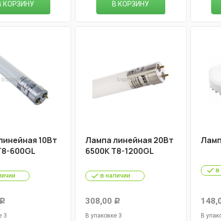
В КОРЗИНУ
В КОРЗИНУ
линейная 10Вт
Лампа линейная 20Вт
Ламп
Т8-600GL
6500К Т8-1200GL
в
личии
в наличии
308,00
148,
Р
Р
е 3
В упаковке 3
В упак