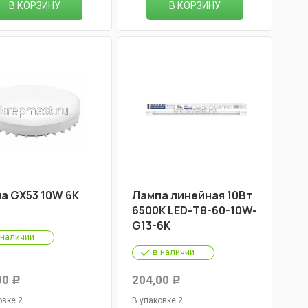
В КОРЗИНУ
В КОРЗИНУ
а GX53 10W 6K
Лампа линейная 10Вт
6500К LED-Т8-60-10W-
G13-6K
 наличии
в наличии
00
204,00
Р
Р
овке 2
В упаковке 2