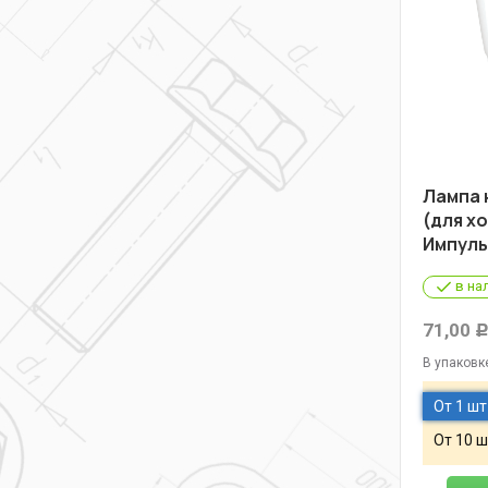
Лампа н
(для х
Импуль
в на
71,00
В упаковк
От 1 шт
От 10 ш