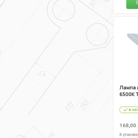
Лампа 
6500К 
в на
168,00
В упаковк