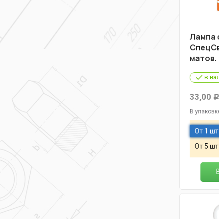
Лампа 
СпецСв
матов.
в на
33,00
В упаковк
От 1 шт
От 5 шт