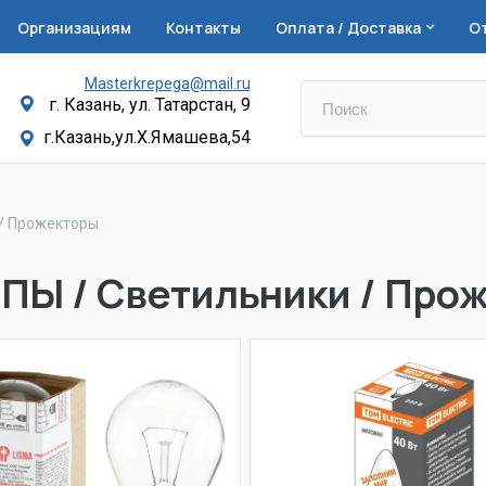
Организациям
Контакты
Оплата / Доставка
О
Masterkrepega@mail.ru
г. Казань, ул. Татарстан, 9
г.Казань,ул.Х.Ямашева,54
/ Прожекторы
ПЫ / Светильники / Про