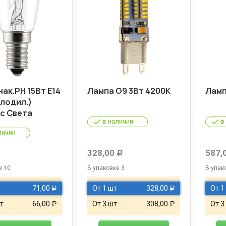
ак.РН 15Вт Е14
Лампа G9 3Вт 4200К
Ламп
олодил.)
с Света
в наличии
в
личии
328,00
587,
Р
Р
е 10
В упаковке 3
В упак
71,00
От 1 шт
328,00
От 1
Р
Р
т
66,00
От 3 шт
308,00
От 3
Р
Р