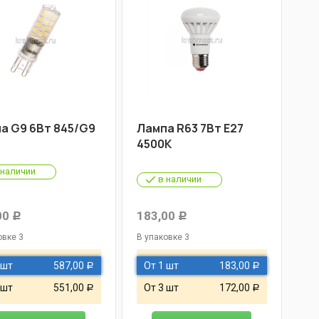
а G9 6Вт 845/G9
Лампа R63 7Вт Е27
4500К
 наличии
в наличии
00
183,00
Р
Р
овке 3
В упаковке 3
 шт
587,00
От 1 шт
183,00
Р
Р
 шт
551,00
От 3 шт
172,00
Р
Р