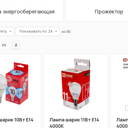
а энергосберегающая
Прожектор
тету
Показывать по: 24
из
83
из
2
шарик 10Вт Е14
Лампа шарик 11Вт Е14
Ламп
4000К
4000