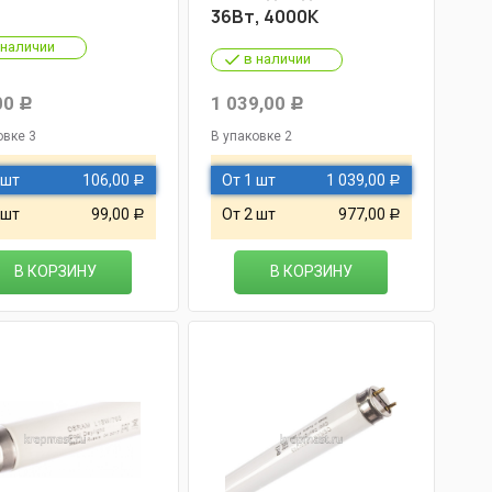
36Вт, 4000К
 наличии
в наличии
00
1 039,00
Р
Р
овке 3
В упаковке 2
 шт
106,00
От 1 шт
1 039,00
Р
Р
 шт
99,00
От 2 шт
977,00
Р
Р
В КОРЗИНУ
В КОРЗИНУ