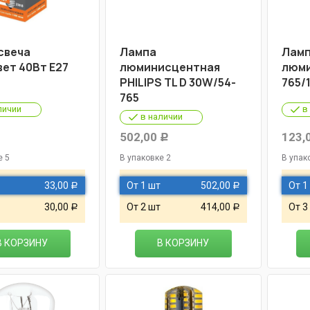
свеча
Лампа
Лам
ет 40Вт Е27
люминисцентная
люми
PHILIPS TL D 30W/54-
765/
765
личии
в
в наличии
502,00
123,
Р
Р
е 5
В упаковке 2
В упак
33,00
От 1 шт
502,00
От 1
Р
Р
30,00
От 2 шт
414,00
От 3
Р
Р
В КОРЗИНУ
В КОРЗИНУ