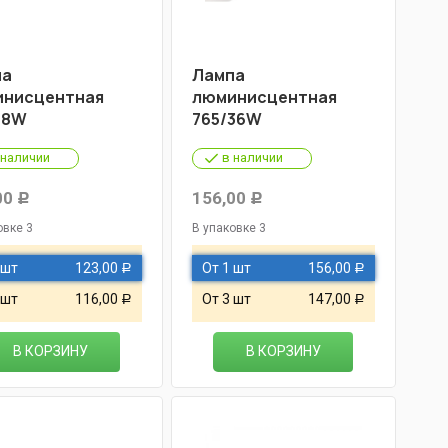
па
Лампа
нисцентная
люминисцентная
18W
765/36W
 наличии
в наличии
00
156,00
Р
Р
овке 3
В упаковке 3
 шт
123,00
От 1 шт
156,00
Р
Р
 шт
116,00
От 3 шт
147,00
Р
Р
В КОРЗИНУ
В КОРЗИНУ