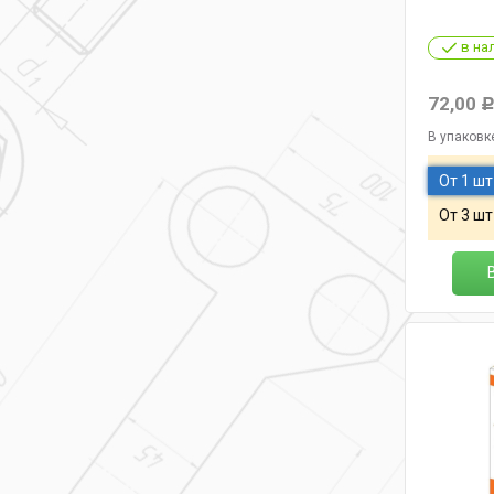
в на
72,00
В упаковк
От 1 шт
От 3 шт