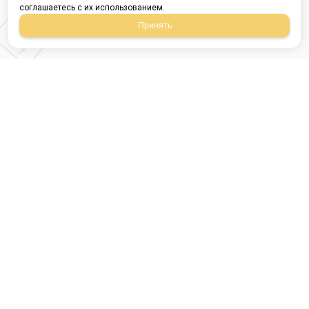
соглашаетесь с их использованием.
Принять
Магазин строительных
материалов
420054, Республика
Татарстан
г.Казань, ул.Татарстан,
9
г.Казань, ул.Ямашева,
54, корпус 3