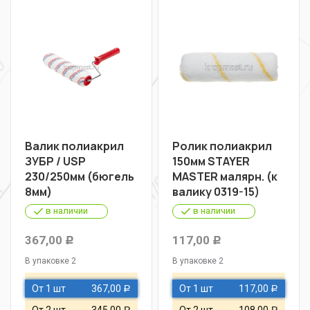
Валик полиакрил
Ролик полиакрил
ЗУБР / USP
150мм STAYER
230/250мм (бюгель
MASTER малярн. (к
8мм)
валику 0319-15)
в наличии
в наличии
367,00
117,00
Р
Р
В упаковке 2
В упаковке 2
От 1 шт
367,00
От 1 шт
117,00
Р
Р