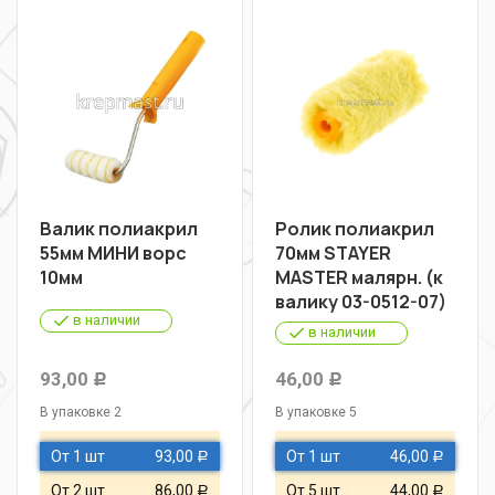
Валик полиакрил
Ролик полиакрил
55мм МИНИ ворс
70мм STAYER
10мм
MASTER малярн. (к
валику 03-0512-07)
в наличии
в наличии
93,00
46,00
Р
Р
В упаковке 2
В упаковке 5
От 1 шт
93,00
От 1 шт
46,00
Р
Р
От 2 шт
86,00
От 5 шт
44,00
Р
Р