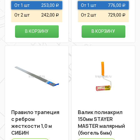
От 1 шт
253,00
От 1 шт
776,00
Р
Р
От 2 шт
242,00
От 2 шт
729,00
Р
Р
В КОРЗИНУ
В КОРЗИНУ
Правило трапеция
Валик полиакрил
с ребром
150мм STAYER
жесткости 1,0 м
MASTER малярный
СИБИН
(бюгель 6мм)