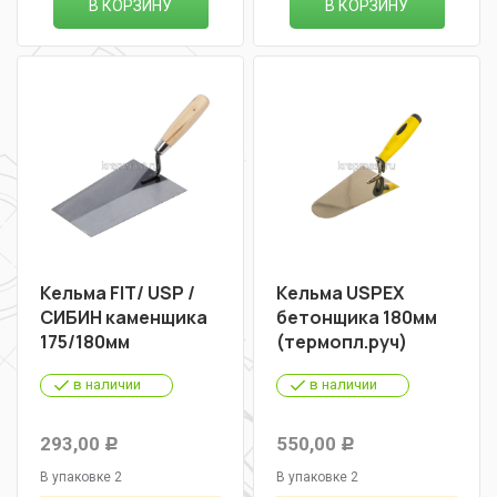
В КОРЗИНУ
В КОРЗИНУ
Кельма FIT/ USP /
Кельма USPEX
CИБИН каменщика
бетонщика 180мм
175/180мм
(термопл.руч)
в наличии
в наличии
293,00
550,00
Р
Р
В упаковке 2
В упаковке 2