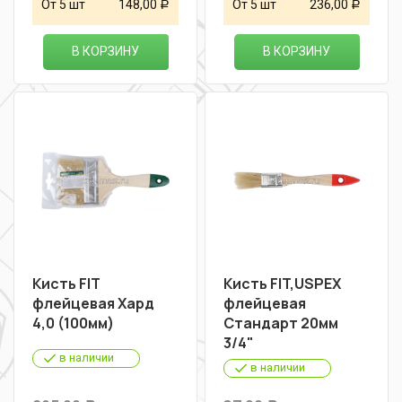
От 5 шт
148,00
От 5 шт
236,00
Р
Р
В КОРЗИНУ
В КОРЗИНУ
Кисть FIT
Кисть FIT,USPEX
флейцевая Хард
флейцевая
4,0 (100мм)
Стандарт 20мм
3/4"
в наличии
в наличии