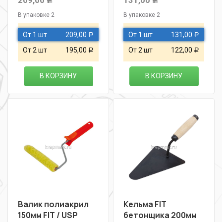
В упаковке 2
В упаковке 2
От 1 шт
209,00
От 1 шт
131,00
Р
Р
От 2 шт
195,00
От 2 шт
122,00
Р
Р
В КОРЗИНУ
В КОРЗИНУ
Валик полиакрил
Кельма FIT
150мм FIT / USP
бетонщика 200мм