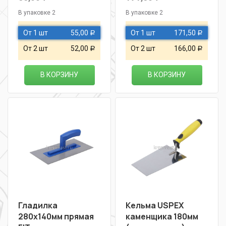
В упаковке 2
В упаковке 2
От 1 шт
55,00
От 1 шт
171,50
Р
Р
От 2 шт
52,00
От 2 шт
166,00
Р
Р
В КОРЗИНУ
В КОРЗИНУ
Гладилка
Кельма USPEX
280х140мм прямая
каменщика 180мм