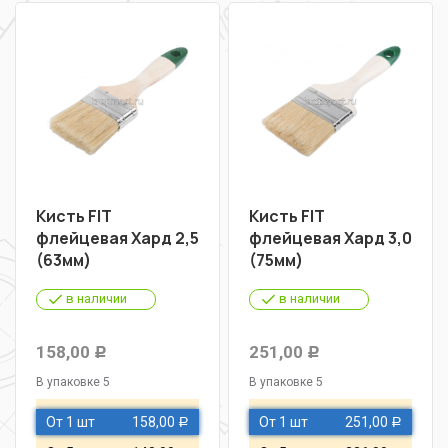
Кисть FIT
Кисть FIT
флейцевая Хард 2,5
флейцевая Хард 3,0
(63мм)
(75мм)
в наличии
в наличии
158,00
251,00
Р
Р
В упаковке 5
В упаковке 5
От 1 шт
158,00
От 1 шт
251,00
Р
Р