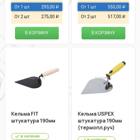
От 1 шт
293,00
От 1 шт
550,00
Р
Р
От 2 шт
275,00
От 2 шт
517,00
Р
Р
В КОРЗИНУ
В КОРЗИНУ
Кельма FIT
Кельма USPEX
штукатура 190мм
штукатура 190мм
(термопл.руч)
в наличии
в наличии