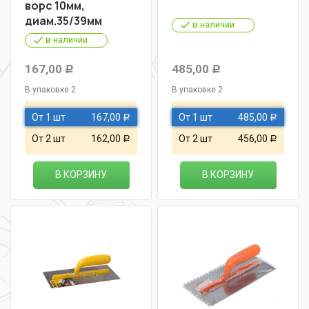
ворс 10мм,
диам.35/39мм
в наличии
в наличии
167,00
485,00
Р
Р
В упаковке 2
В упаковке 2
От 1 шт
167,00
От 1 шт
485,00
Р
Р
От 2 шт
162,00
От 2 шт
456,00
Р
Р
В КОРЗИНУ
В КОРЗИНУ