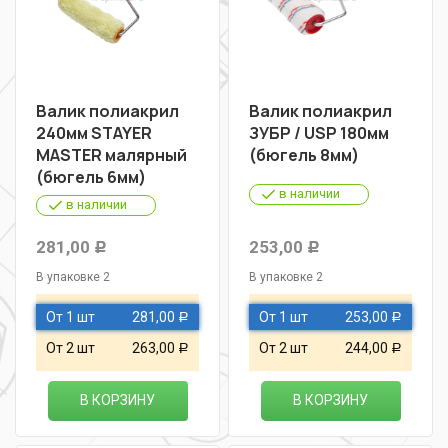
Валик полиакрил
Валик полиакрил
240мм STAYER
ЗУБР / USP 180мм
MASTER малярный
(бюгель 8мм)
(бюгель 6мм)
в наличии
в наличии
281,00
253,00
Р
Р
В упаковке 2
В упаковке 2
От 1 шт
281,00
От 1 шт
253,00
Р
Р
От 2 шт
263,00
От 2 шт
244,00
Р
Р
В КОРЗИНУ
В КОРЗИНУ