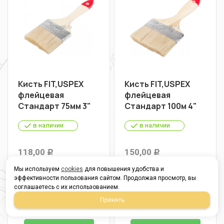
Кисть FIT,USPEX
Кисть FIT,USPEX
флейцевая
флейцевая
Стандарт 75мм 3"
Стандарт 100м 4"
в наличии
в наличии
118,00
150,00
Р
Р
В упаковке 5
В упаковке 5
Мы используем
cookies
для повышения удобства и
эффективности пользования сайтом. Продолжая просмотр, вы
От 1 шт
118,00
От 1 шт
150,00
соглашаетесь с их использованием.
Р
Р
Принять
От 5 шт
110,00
От 5 шт
141,00
Р
Р