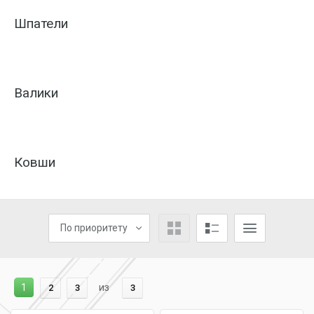
Шпатели
Валики
Ковши
По приоритету
1
из
2
3
3