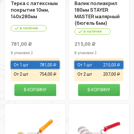
Терка с латексным
Валик полиакрил
покрытие 10мм,
180мм STAYER
140х280мм
MASTER малярный
(бюгель 6мм)
в наличии
в наличии
781,00
215,00
Р
Р
В упаковке 2
В упаковке 2
От 1 шт
781,00
От 1 шт
215,00
Р
Р
От 2 шт
754,00
От 2 шт
207,00
Р
Р
В КОРЗИНУ
В КОРЗИНУ