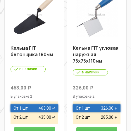
Кельма FIT
Кельма FIT угловая
бетонщика 180мм
наружная
75х75х110мм
в наличии
в наличии
463,00
326,00
Р
Р
В упаковке 2
В упаковке 2
От 1 шт
463,00
От 1 шт
326,00
Р
Р
От 2 шт
435,00
От 2 шт
285,00
Р
Р