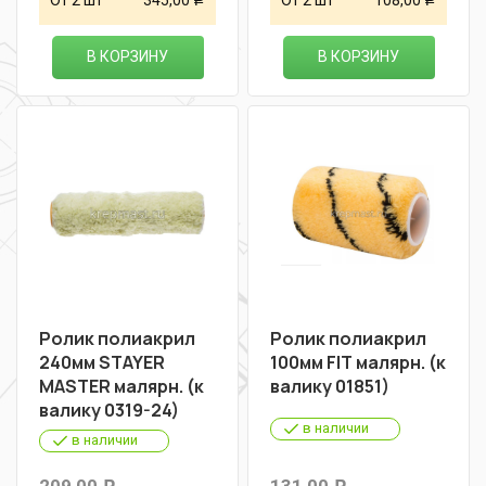
От 2 шт
345,00
От 2 шт
108,00
Р
Р
В КОРЗИНУ
В КОРЗИНУ
Ролик полиакрил
Ролик полиакрил
240мм STAYER
100мм FIT малярн. (к
MASTER малярн. (к
валику 01851)
валику 0319-24)
в наличии
в наличии
209,00
131,00
Р
Р