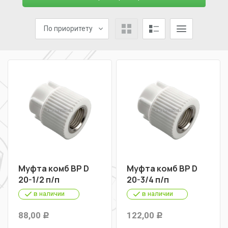
По приоритету
Муфта комб ВР D
Муфта комб ВР D
20-1/2 п/п
20-3/4 п/п
в наличии
в наличии
88,00
122,00
Р
Р