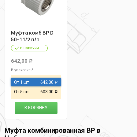
Муфта комб ВР D
50- 1 1/2 п/п
в наличии
642,00
Р
В упаковке 5
От 1 шт
642,00
Р
От 5 шт
603,00
Р
В КОРЗИНУ
Муфта комбинированная ВР в