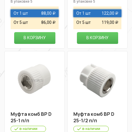
В упаковке 5
В упаковке 5
От 1 шт
88,00
От 1 шт
122,00
Р
Р
От 5 шт
86,00
От 5 шт
119,00
Р
Р
В КОРЗИНУ
В КОРЗИНУ
Муфта комб ВР D
Муфта комб ВР D
25-1 п/п
25-1/2 п/п
в наличии
в наличии