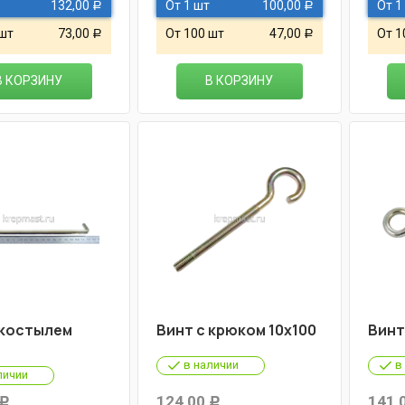
132,00
От 1 шт
100,00
От 1
Р
Р
 шт
73,00
От 100 шт
47,00
От 1
Р
Р
В КОРЗИНУ
В КОРЗИНУ
 костылем
Винт с крюком 10х100
Винт
в наличии
в
личии
124,00
141,
Р
Р