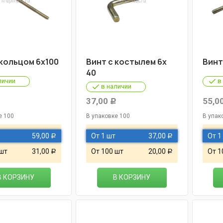
 кольцом 6х100
Винт с костылем 6х
Винт
40
личии
в
в наличии
37,00
55,0
Р
Р
е 100
В упаковке 100
В упак
59,00
От 1 шт
37,00
От 1
Р
Р
 шт
31,00
От 100 шт
20,00
От 1
Р
Р
В КОРЗИНУ
В КОРЗИНУ