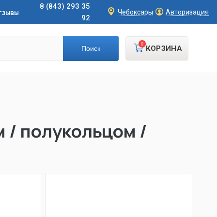
8 (843) 293 35
тзывы
Чебоксары
Авторизация
92
0
КОРЗИНА
 / полукольцом /