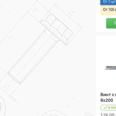
От 1 шт
От 100
Винт с
8х200
в на
126,00