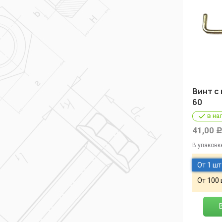
Винт с
60
в на
41,00
В упаковк
От 1 шт
От 100