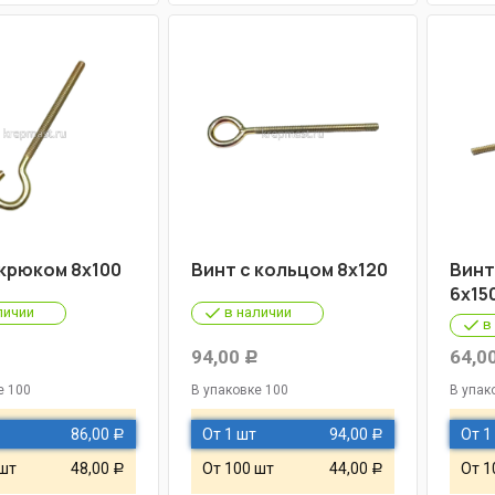
 крюком 8х100
Винт с кольцом 8х120
Винт
6х15
личии
в наличии
в
94,00
64,0
Р
Р
е 100
В упаковке 100
В упак
86,00
От 1 шт
94,00
От 1
Р
Р
 шт
48,00
От 100 шт
44,00
От 1
Р
Р