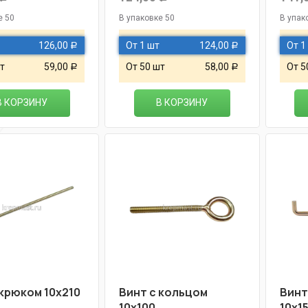
е 50
В упаковке 50
В упак
126,00
От 1 шт
124,00
От 1
Р
Р
т
59,00
От 50 шт
58,00
От 5
Р
Р
В КОРЗИНУ
В КОРЗИНУ
 крюком 10х210
Винт с кольцом
Винт
10х100
10х1