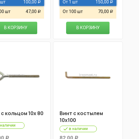
 шт
100,00
От 1 шт
150,00
Р
Р
00 шт
47,00
От 100 шт
70,00
Р
Р
В КОРЗИНУ
В КОРЗИНУ
 с кольцом 10х 80
Винт с костылем
10х100
 наличии
в наличии
00
82,00
Р
Р