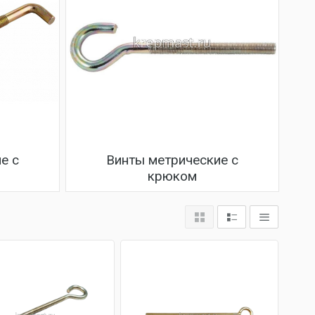
е с
Винты метрические с
крюком