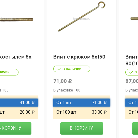
 костылем 6х
Винт с крюком 6х150
Винт
80(1
в наличии
личии
в
71,00
87,0
Р
Р
е 100
В упаковке 100
В упак
41,00
От 1 шт
71,00
От 1
Р
Р
 шт
20,00
От 100 шт
33,00
От 1
Р
Р
В КОРЗИНУ
В КОРЗИНУ