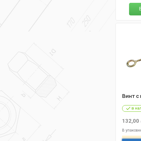
Винт с
в на
132,00
В упаковк