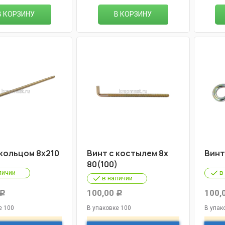
В КОРЗИНУ
В КОРЗИНУ
 кольцом 8х210
Винт с костылем 8х
Винт
80(100)
личии
в
в наличии
100,00
100,
Р
Р
е 100
В упаковке 100
В упак