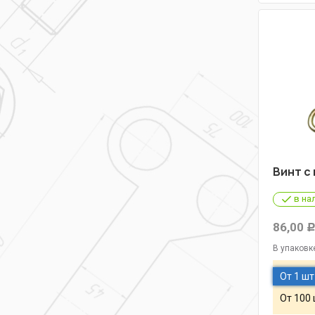
Винт с
в на
86,00
В упаковк
От 1 шт
От 100