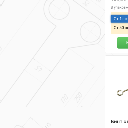
В упаковк
От 1 шт
От 50 ш
Винт с