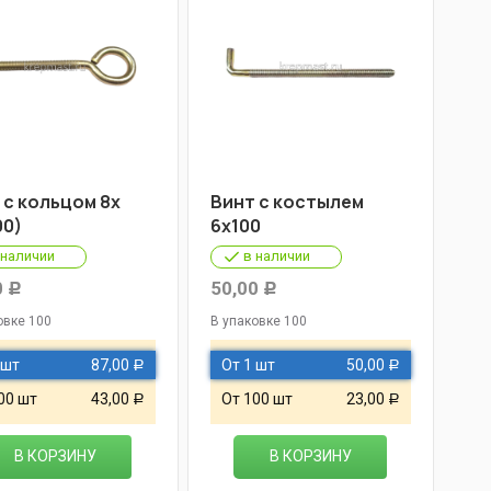
 с кольцом 8х
Винт с костылем
00)
6х100
 наличии
в наличии
0
50,00
Р
Р
овке 100
В упаковке 100
 шт
87,00
От 1 шт
50,00
Р
Р
00 шт
43,00
От 100 шт
23,00
Р
Р
В КОРЗИНУ
В КОРЗИНУ