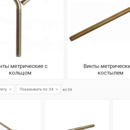
нты метрические с
Винты метрически
кольцом
костылем
тету
Показывать по: 24
из
34