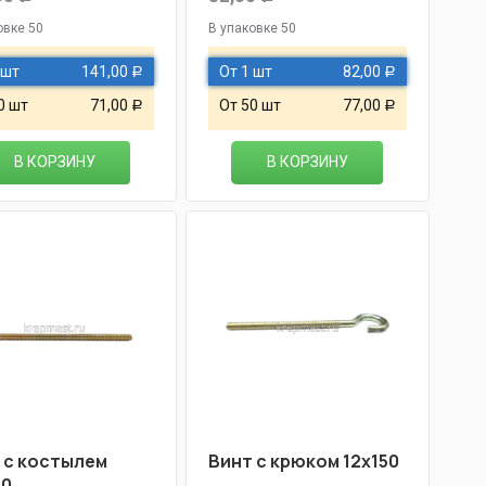
овке 50
В упаковке 50
 шт
141,00
От 1 шт
82,00
Р
Р
0 шт
71,00
От 50 шт
77,00
Р
Р
В КОРЗИНУ
В КОРЗИНУ
 с костылем
Винт с крюком 12х150
50