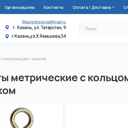
Организациям
Контакты
Оплата / Доставка
О
Masterkrepega@mail.ru
г. Казань, ул. Татарстан, 9
г.Казань,ул.Х.Ямашева,54
 / полукольцом / крюком
ы метрические с кольцом
ком