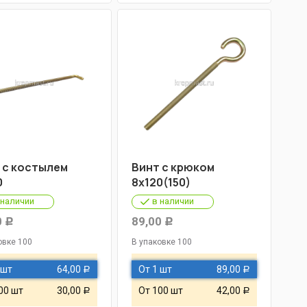
 с костылем
Винт с крюком
0
8х120(150)
 наличии
в наличии
0
89,00
Р
Р
овке 100
В упаковке 100
 шт
64,00
От 1 шт
89,00
Р
Р
00 шт
30,00
От 100 шт
42,00
Р
Р