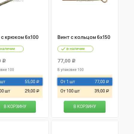
 с крюком 6х100
Винт с кольцом 6х150
 наличии
в наличии
0
77,00
Р
Р
овке 100
В упаковке 100
 шт
55,00
От 1 шт
77,00
Р
Р
00 шт
29,00
От 100 шт
39,00
Р
Р
В КОРЗИНУ
В КОРЗИНУ