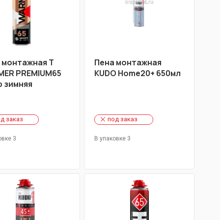
 монтажная T
Пена монтажная
ER PREMIUM65
KUDO Home20+ 650мл
р зимняя
д заказ
под заказ
овке 3
В упаковке 3