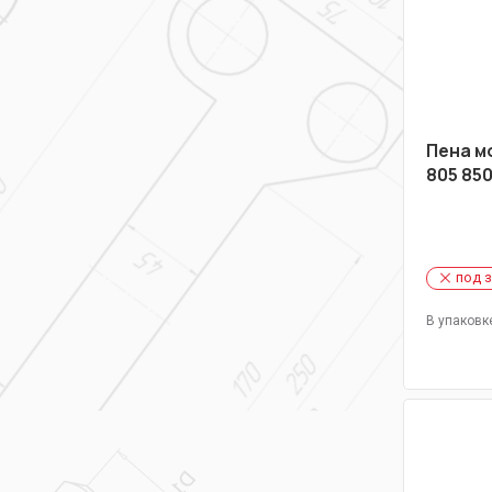
Пена м
805 85
под 
В упаковк