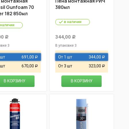
 монтажная
Пена монтажная РИЧ
sil Gunfoam 70
380мл
er 182 850мл
в наличии
 наличии
00
344,00
Р
Р
овке 3
В упаковке 3
 шт
691,00
От 1 шт
344,00
Р
Р
 шт
670,00
От 3 шт
323,00
Р
Р
В КОРЗИНУ
В КОРЗИНУ