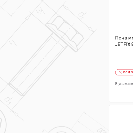
Пена м
JETFIX
под 
В упаковк