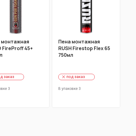
 монтажная
Пена монтажная
FireProff 45+
RUSH Firestop Flex 65
л
750мл
д заказ
под заказ
овке 3
В упаковке 3