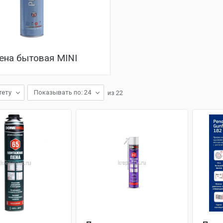
ена бытовая MINI
тету
Показывать по: 24
из
22