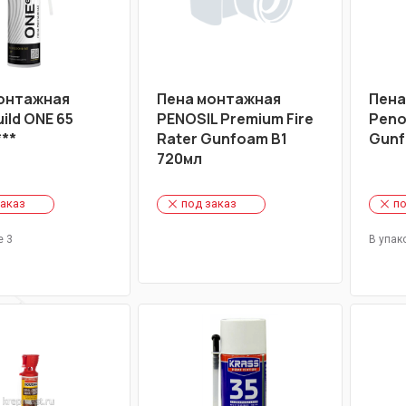
онтажная
Пена монтажная
Пена
ild ONE 65
PENOSIL Premium Fire
Peno
***
Rater Gunfoam B1
Gunf
720мл
заказ
под заказ
по
е 3
В упак