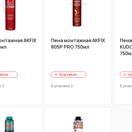
онтажная AKFIX
Пена монтажная AKFIX
Пена
0мл
805P PRO 750мл
KUDO 
750м
заказ
под заказ
по
е 3
В упаковке 3
В упак