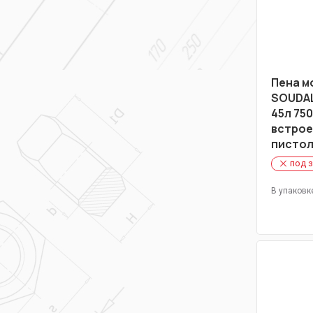
Пена м
SOUDAL
45л 75
встро
писто
под 
В упаковк