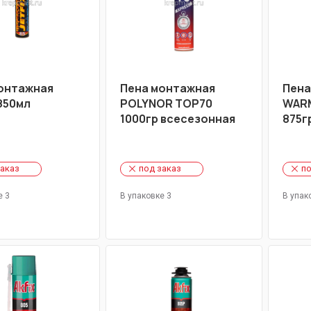
онтажная
Пена монтажная
Пена
 850мл
POLYNOR TOP70
WARM
1000гр всесезонная
875г
заказ
под заказ
по
е 3
В упаковке 3
В упак