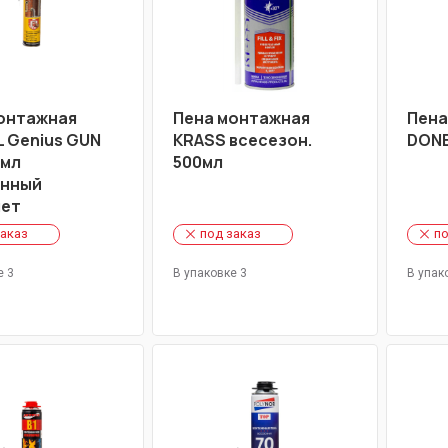
онтажная
Пена монтажная
Пена
 Genius GUN
KRASS всесезон.
DONE
0мл
500мл
енный
лет
заказ
под заказ
по
е 3
В упаковке 3
В упак