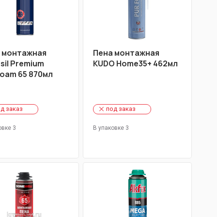
 монтажная
Пена монтажная
sil Premium
KUDO Home35+ 462мл
oam 65 870мл
д заказ
под заказ
овке 3
В упаковке 3