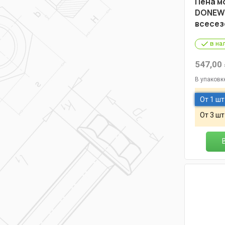
Пена м
DONEWE
всесез
в на
547,00
В упаковк
От 1 шт
От 3 шт