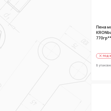
Пена м
KRONbu
770гр*
под 
В упаковк