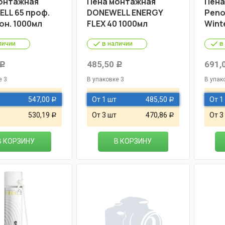
онтажная
Пена монтажная
Пена
LL 65 проф.
DONEWELL ENERGY
Peno
он. 1000мл
FLEX 40 1000мл
Wint
личии
в наличии
в
485,50
691,
Р
Р
е 3
В упаковке 3
В упак
547,00
От 1 шт
485,50
От 1
Р
Р
530,19
От 3 шт
470,86
От 3
Р
Р
В КОРЗИНУ
В КОРЗИНУ