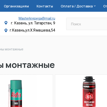
Организациям
Контакты
Оплата / Доставка
О
Masterkrepega@mail.ru
г. Казань, ул. Татарстан, 9
г.Казань,ул.Х.Ямашева,54
ны монтажные
ы монтажные