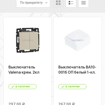
По приоритету
Выключатель
Выключатель ВА10-
Valena крем. 2кл
001б ОП белый 1-кл.
в наличии
в наличии
297,00
267,00
Р
Р