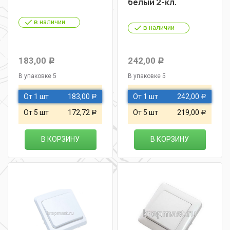
белый 2-кл.
в наличии
в наличии
183,00
242,00
Р
Р
В упаковке 5
В упаковке 5
От 1 шт
183,00
От 1 шт
242,00
Р
Р
От 5 шт
172,72
От 5 шт
219,00
Р
Р
В КОРЗИНУ
В КОРЗИНУ