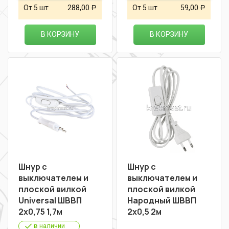
От 5 шт
288,00
От 5 шт
59,00
Р
Р
В КОРЗИНУ
В КОРЗИНУ
Шнур с
Шнур с
выключателем и
выключателем и
плоской вилкой
плоской вилкой
Universal ШВВП
Народный ШВВП
2х0,75 1,7м
2х0,5 2м
в наличии