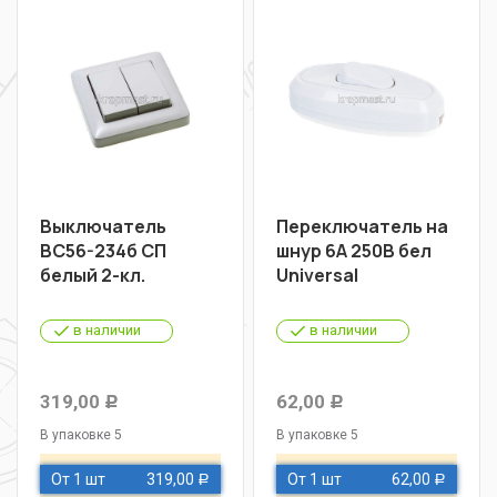
Выключатель
Переключатель на
ВС56-234б СП
шнур 6A 250B бел
белый 2-кл.
Universal
в наличии
в наличии
319,00
62,00
Р
Р
В упаковке 5
В упаковке 5
От 1 шт
319,00
От 1 шт
62,00
Р
Р