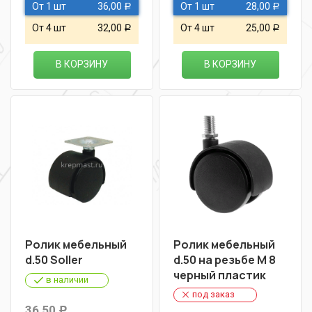
От 1 шт
36,00
От 1 шт
28,00
Р
Р
От 4 шт
32,00
От 4 шт
25,00
Р
Р
В КОРЗИНУ
В КОРЗИНУ
Ролик мебельный
Ролик мебельный
d.50 Soller
d.50 на резьбе М 8
черный пластик
в наличии
под заказ
36,50
Р