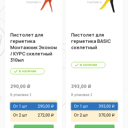
Пистолет для
Пистолет для
герметика
герметика BASIC
Монтажник Эконом
скелетный
/ КУРС скелетный
310мл
в наличии
в наличии
290,00
393,00
Р
Р
В упаковке 2
В упаковке 2
От 1 шт
290,00
От 1 шт
393,00
Р
Р
От 2 шт
272,00
От 2 шт
370,00
Р
Р