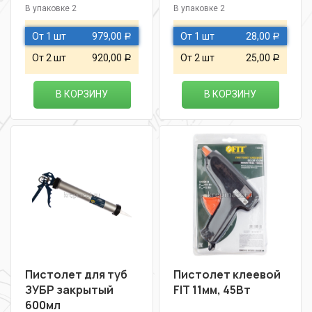
В упаковке 2
В упаковке 2
От 1 шт
979,00
От 1 шт
28,00
Р
Р
От 2 шт
920,00
От 2 шт
25,00
Р
Р
В КОРЗИНУ
В КОРЗИНУ
Пистолет для туб
Пистолет клеевой
ЗУБР закрытый
FIT 11мм, 45Вт
600мл