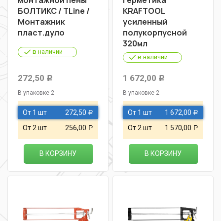
монтажной пены
герметика
БОЛТИКС / TLine /
KRAFTOOL
Монтажник
усиленный
пласт.дуло
полукорпусной
320мл
в наличии
в наличии
272,50
1 672,00
Р
Р
В упаковке 2
В упаковке 2
От 1 шт
272,50
От 1 шт
1 672,00
Р
Р
От 2 шт
256,00
От 2 шт
1 570,00
Р
Р
В КОРЗИНУ
В КОРЗИНУ