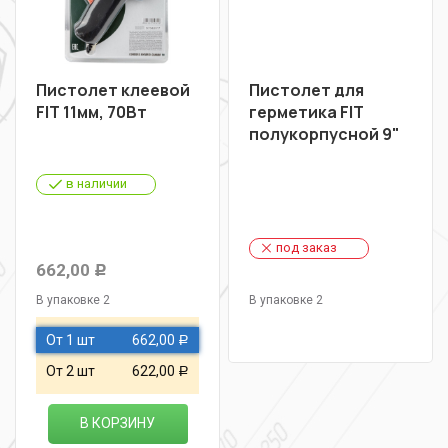
Пистолет клеевой
Пистолет для
FIT 11мм, 70Вт
герметика FIT
полукорпусной 9"
в наличии
под заказ
662,00
Р
В упаковке 2
В упаковке 2
От 1 шт
662,00
Р
От 2 шт
622,00
Р
В КОРЗИНУ