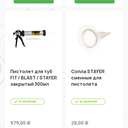
Пистолет для туб
Сопла STAYER
FIT / BLAST / STAYER
сменные для
закрытый 300мл
пистолета
в наличии
в наличии
979,00
28,00
Р
Р