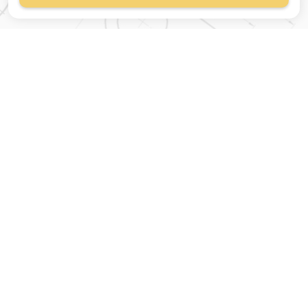
Магазин строительных
материалов
420054, Республика
Татарстан
г.Казань, ул.Татарстан,
9
г.Казань, ул.Ямашева,
54, корпус 3
Время работы:
Заказы на сайте