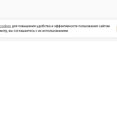
cookies
для повышения удобства и эффективности пользования сайтом.
мотр, вы соглашаетесь с их использованием.
И ПОДДЕРЖКА
ОРГАНИЗАЦИЯМ
КОНТАК
льных
420054, Республика Татарста
г.Казань, ул.Татарстан, 9
г.Казань, ул.Ямашева, 54, кор
3