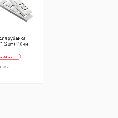
для рубанка
" (2шт) 110мм
д заказ
овке 2