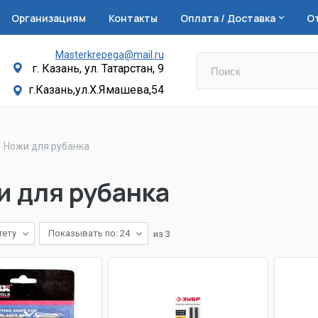
Организациям
Контакты
Оплата / Доставка
О
Masterkrepega@mail.ru
г. Казань, ул. Татарстан, 9
г.Казань,ул.Х.Ямашева,54
Ножи для рубанка
 для рубанка
тету
Показывать по: 24
из
3