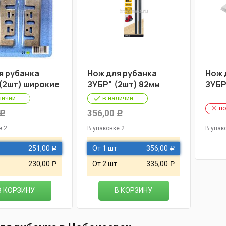
я рубанка
Нож для рубанка
Нож 
(2шт) широкие
ЗУБР" (2шт) 82мм
ЗУБР
личии
в наличии
по
356,00
Р
Р
е 2
В упаковке 2
В упак
251,00
От 1 шт
356,00
Р
Р
230,00
От 2 шт
335,00
Р
Р
В КОРЗИНУ
В КОРЗИНУ