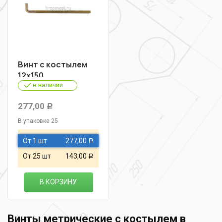
Винт с костылем
12х150
в наличии
277,00
Р
В упаковке 25
От 1 шт
277,00
Р
От 25 шт
143,00
Р
В КОРЗИНУ
Винты метрические с костылем в