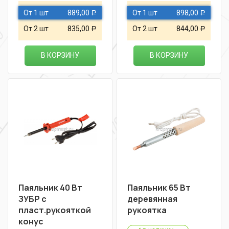
От 1 шт
889,00
От 1 шт
898,00
Р
Р
От 2 шт
835,00
От 2 шт
844,00
Р
Р
В КОРЗИНУ
В КОРЗИНУ
Паяльник 40 Вт
Паяльник 65 Вт
ЗУБР с
деревянная
пласт.рукояткой
рукоятка
конус