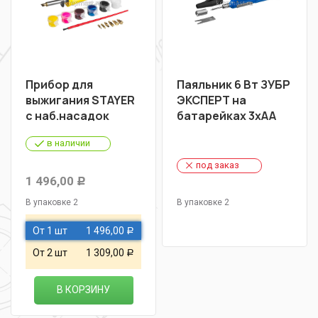
Прибор для
Паяльник 6 Вт ЗУБР
выжигания STAYER
ЭКСПЕРТ на
с наб.насадок
батарейках 3хАА
в наличии
под заказ
1 496,00
Р
В упаковке 2
В упаковке 2
От 1 шт
1 496,00
Р
От 2 шт
1 309,00
Р
В КОРЗИНУ